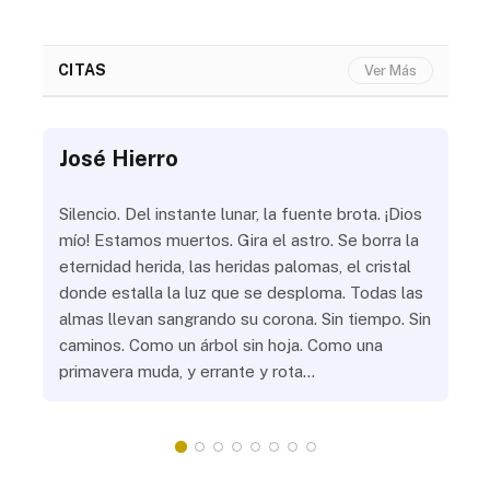
CITAS
Ver Más
José Hierro
Jo
ue
Silencio. Del instante lunar, la fuente brota. ¡Dios
¿Aú
s
mío! Estamos muertos. Gira el astro. Se borra la
¿Al
eternidad herida, las heridas palomas, el cristal
¿Go
o
donde estalla la luz que se desploma. Todas las
¿Ha
almas llevan sangrando su corona. Sin tiempo. Sin
¿Pr
caminos. Como un árbol sin hoja. Como una
¿Po
primavera muda, y errante y rota…
¿Se
Vic
mis
do