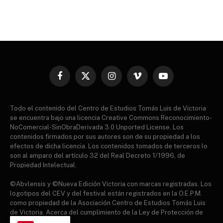
Facebook
X
Instagram
Vimeo
YouTube
(Twitter)
Todo el contenido del Centro de Estudios Tomás Luis de Victoria
se encuentra bajo una licencia Creative Commons Reconocimiento-
NoComercial-SinObraDerivada 3.0 Unported License. Los
contenidos firmados por sus autores son de su propiedad a los
efectos de dicha licencia. Los contenidos tomados de terceros lo
son al amparo del artículo 32 del Real Decreto 1/1996, de
Propiedad Intelectual.
©Abvlensis y ©Nueva Edición Victoria con marcas registradas. Los
logotipos del CEV y del festival están registrados en la O.E.P.M.
como propiedad de la Asociación Centro de Estudios Tomás Luis
de Victoria. Acerca del cumplimiento de la Ley de Protección de
datos.