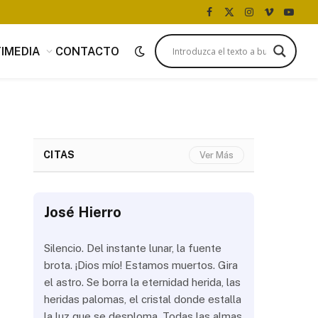
Facebook
X
Instagram
Vimeo
YouTu
(Twitter)
IMEDIA
CONTACTO
CITAS
Ver Más
José Hierro
José Hi
 más
Silencio. Del instante lunar, la fuente
¿Aún abrir
con
brota. ¡Dios mío! Estamos muertos. Gira
las olas? 
del
el astro. Se borra la eternidad herida, las
noche a la
 de
heridas palomas, el cristal donde estalla
estrellas 
ién
la luz que se desploma. Todas las almas
brillar los