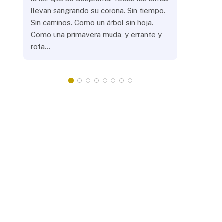
llevan sangrando su corona. Sin tiempo.
¿Prenderás
Sin caminos. Como un árbol sin hoja.
remotas? 
Como una primavera muda, y errante y
crepuscula
rota…
que eras, 
¿Llevarás 
misteriosa
redonda, 
apacientan