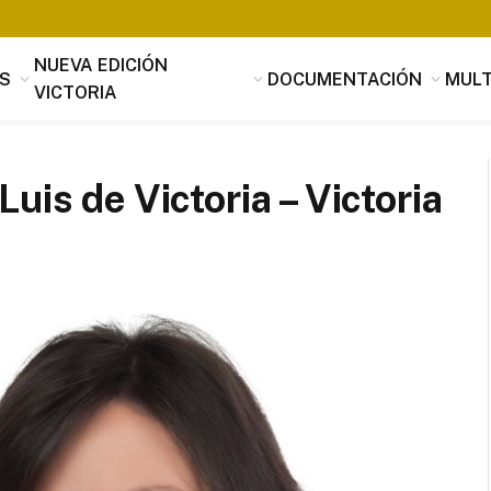
NUEVA EDICIÓN
S
DOCUMENTACIÓN
MULT
VICTORIA
uis de Victoria – Victoria
Tomás Luis de Victoria
Si alguien buscara utilidad, nada es
útil que la música, que penetrando 
suavidad en los corazones a través 
mensaje de los oídos, parece servir
provecho, no sólo al alma sino tamb