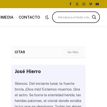
Facebook
X
Instagram
Vimeo
YouTu
(Twitter)
IMEDIA
CONTACTO
CITAS
Ver Más
José Hierro
José Hi
 más
Silencio. Del instante lunar, la fuente
¿Aún abrir
con
brota. ¡Dios mío! Estamos muertos. Gira
las olas? 
del
el astro. Se borra la eternidad herida, las
noche a la
 de
heridas palomas, el cristal donde estalla
estrellas 
ién
la luz que se desploma. Todas las almas
brillar los