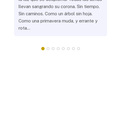
llevan sangrando su corona. Sin tiempo.
¿Prenderás
Sin caminos. Como un árbol sin hoja.
remotas? 
Como una primavera muda, y errante y
crepuscula
rota…
que eras, 
¿Llevarás 
misteriosa
redonda, 
apacientan