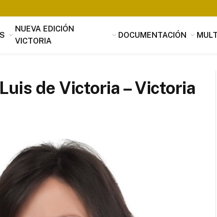
NUEVA EDICIÓN
S
DOCUMENTACIÓN
MULT
VICTORIA
uis de Victoria – Victoria
Tomás Luis de Victoria
Si alguien buscara utilidad, nada es
útil que la música, que penetrando 
suavidad en los corazones a través 
mensaje de los oídos, parece servir
provecho, no sólo al alma sino tamb