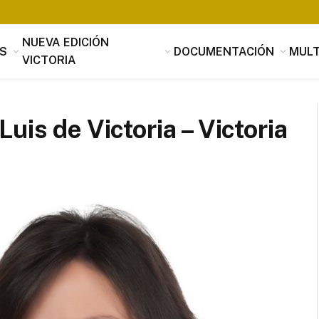
NUEVA EDICIÓN
S
DOCUMENTACIÓN
MULT
VICTORIA
uis de Victoria – Victoria
Tomás Luis de Victoria
Si alguien buscara utilidad, nada es
útil que la música, que penetrando 
suavidad en los corazones a través 
mensaje de los oídos, parece servir
provecho, no sólo al alma sino tamb