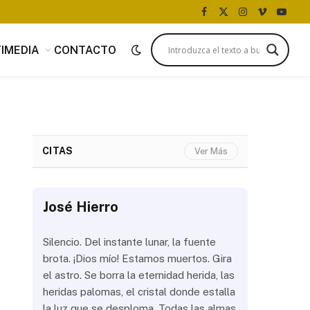
Facebook
X
Instagram
Vimeo
YouTu
(Twitter)
IMEDIA
CONTACTO
CITAS
Ver Más
José Hierro
José Hi
 más
Silencio. Del instante lunar, la fuente
¿Aún abrir
con
brota. ¡Dios mío! Estamos muertos. Gira
las olas? 
del
el astro. Se borra la eternidad herida, las
noche a la
 de
heridas palomas, el cristal donde estalla
estrellas 
ién
la luz que se desploma. Todas las almas
brillar los