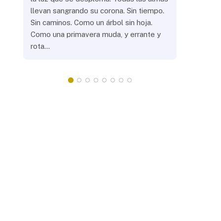
llevan sangrando su corona. Sin tiempo.
¿Prenderás
Sin caminos. Como un árbol sin hoja.
remotas? 
Como una primavera muda, y errante y
crepuscula
rota…
que eras, 
¿Llevarás 
misteriosa
redonda, 
apacientan