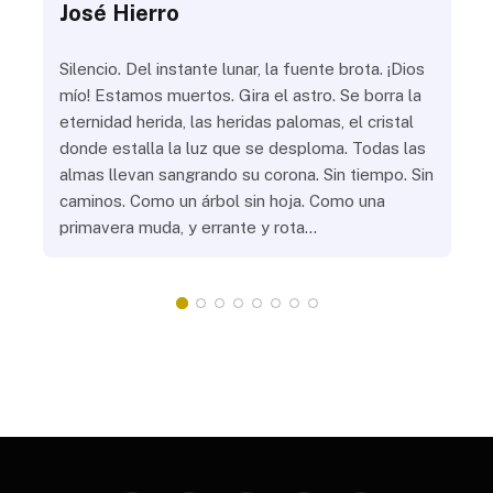
José Hierro
Jo
ue
Silencio. Del instante lunar, la fuente brota. ¡Dios
¿Aú
s
mío! Estamos muertos. Gira el astro. Se borra la
¿Al
eternidad herida, las heridas palomas, el cristal
¿Go
o
donde estalla la luz que se desploma. Todas las
¿Ha
almas llevan sangrando su corona. Sin tiempo. Sin
¿Pr
caminos. Como un árbol sin hoja. Como una
¿Po
primavera muda, y errante y rota…
¿Se
Vic
mis
do