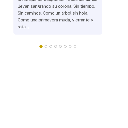
llevan sangrando su corona. Sin tiempo.
¿Prenderás
Sin caminos. Como un árbol sin hoja.
remotas? 
Como una primavera muda, y errante y
crepuscula
rota…
que eras, 
¿Llevarás 
misteriosa
redonda, 
apacientan