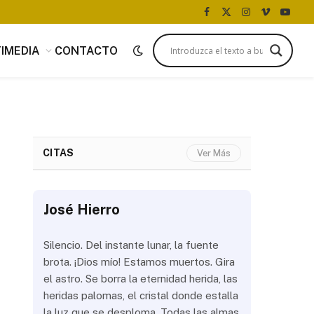
Facebook
X
Instagram
Vimeo
YouTu
(Twitter)
IMEDIA
CONTACTO
CITAS
Ver Más
José Hierro
José Hi
 más
Silencio. Del instante lunar, la fuente
¿Aún abrir
con
brota. ¡Dios mío! Estamos muertos. Gira
las olas? 
del
el astro. Se borra la eternidad herida, las
noche a la
 de
heridas palomas, el cristal donde estalla
estrellas 
ién
la luz que se desploma. Todas las almas
brillar los