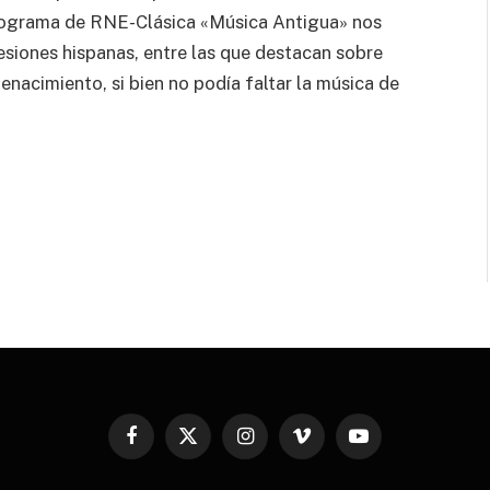
programa de RNE-Clásica «Música Antigua» nos
esiones hispanas, entre las que destacan sobre
enacimiento, si bien no podía faltar la música de
Facebook
X
Instagram
Vimeo
YouTube
(Twitter)