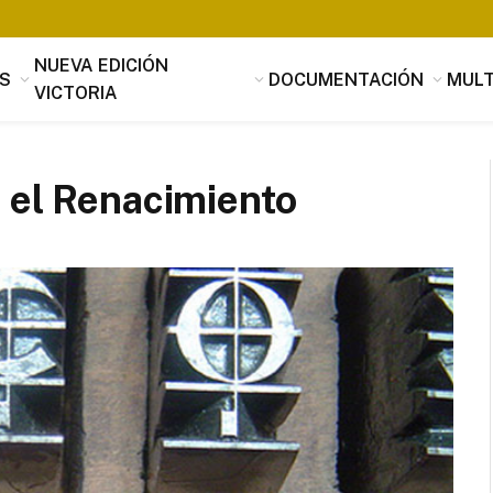
NUEVA EDICIÓN
S
DOCUMENTACIÓN
MULT
VICTORIA
 el Renacimiento
Tomás Luis de Victoria
Si alguien buscara utilidad, nada es
útil que la música, que penetrando 
suavidad en los corazones a través 
mensaje de los oídos, parece servir
provecho, no sólo al alma sino tamb