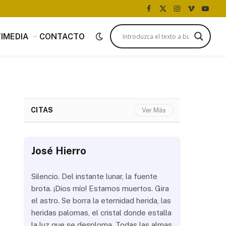
Facebook
X
Instagram
Vimeo
YouTu
(Twitter)
IMEDIA
CONTACTO
CITAS
Ver Más
José Hierro
José Hi
 más
Silencio. Del instante lunar, la fuente
¿Aún abrir
con
brota. ¡Dios mío! Estamos muertos. Gira
las olas? 
del
el astro. Se borra la eternidad herida, las
noche a la
 de
heridas palomas, el cristal donde estalla
estrellas 
ién
la luz que se desploma. Todas las almas
brillar los