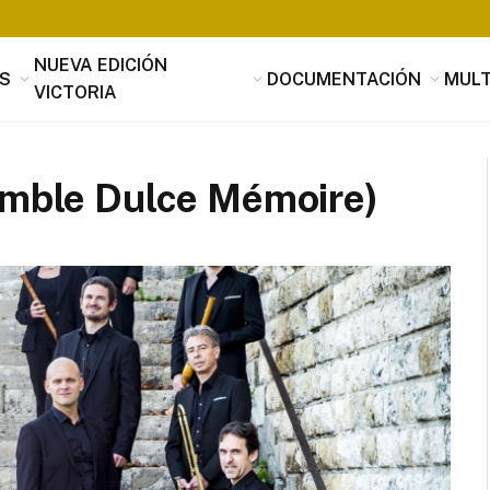
NUEVA EDICIÓN
S
DOCUMENTACIÓN
MULT
VICTORIA
samble Dulce Mémoire)
Tomás Luis de Victoria
Si alguien buscara utilidad, nada es
útil que la música, que penetrando 
suavidad en los corazones a través 
mensaje de los oídos, parece servir
provecho, no sólo al alma sino tamb