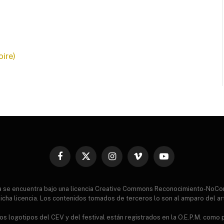
ire)
Facebook
X
Instagram
Vimeo
YouTube
(Twitter)
ia se encuentra bajo una licencia Creative Commons Reconocimiento-NoCo
icha licencia. Los contenidos tomados de terceros lo son al amparo del ar
s logotipos del CEV y del festival están registrados en la O.E.P.M. como