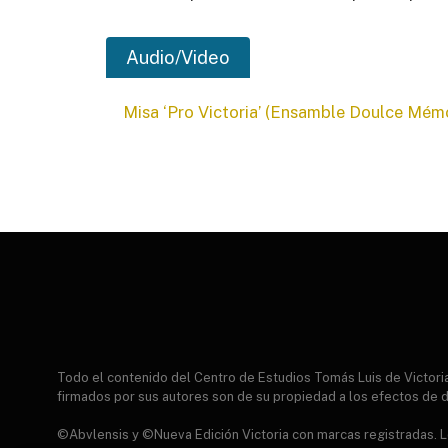
Audio/Video
Misa ‘Pro Victoria’ (Ensamble Doulce Mémo
Todo el contenido del Centro de Estudios Tomás Luis de Victor
firmados por sus autores son de su propiedad a los efectos de d
©Abvlensis y ©Nueva Edición Victoria con marcas registradas. Lo