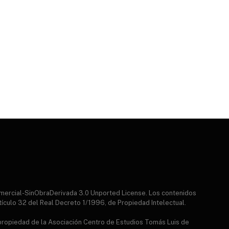
mercial-SinObraDerivada 3.0 Unported License. Los contenidos
tículo 32 del Real Decreto 1/1996, de Propiedad Intelectual.
 propiedad de la Asociación Centro de Estudios Tomás Luis de