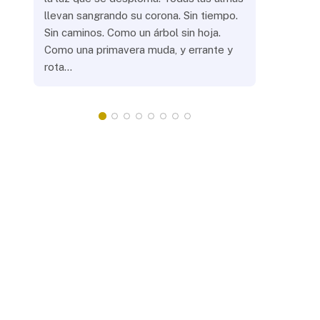
llevan sangrando su corona. Sin tiempo.
¿Prenderás
Sin caminos. Como un árbol sin hoja.
remotas? 
Como una primavera muda, y errante y
crepuscula
rota…
que eras, 
¿Llevarás 
misteriosa
redonda, 
apacientan