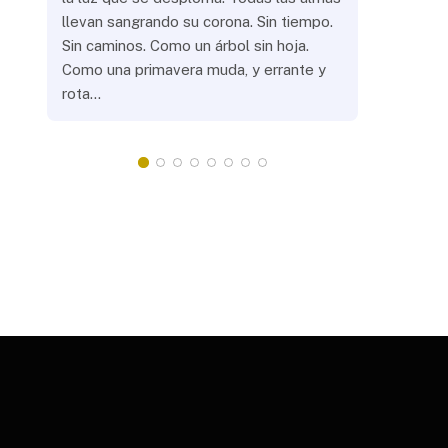
llevan sangrando su corona. Sin tiempo.
¿Prenderás
Sin caminos. Como un árbol sin hoja.
remotas? 
Como una primavera muda, y errante y
crepuscula
rota…
que eras, 
¿Llevarás 
misteriosa
redonda, 
apacientan