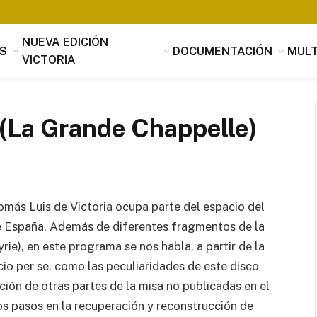
NUEVA EDICIÓN
S
DOCUMENTACIÓN
MULT
VICTORIA
(La Grande Chappelle)
más Luis de Victoria ocupa parte del espacio del
Tomás Luis de Victoria
 España. Además de diferentes fragmentos de la
e), en este programa se nos habla, a partir de la
Si alguien buscara utilidad, nada es
útil que la música, que penetrando 
cio per se, como las peculiaridades de este disco
suavidad en los corazones a través 
ación de otras partes de la misa no publicadas en el
mensaje de los oídos, parece servir
os pasos en la recuperación y reconstrucción de
provecho, no sólo al alma sino tamb