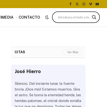
Facebook
X
Instagram
Vimeo
YouTu
(Twitter)
IMEDIA
CONTACTO
CITAS
Ver Más
José Hierro
José Hi
 más
Silencio. Del instante lunar, la fuente
¿Aún abrir
con
brota. ¡Dios mío! Estamos muertos. Gira
las olas? 
del
el astro. Se borra la eternidad herida, las
noche a la
 de
heridas palomas, el cristal donde estalla
estrellas 
ién
la luz que se desploma. Todas las almas
brillar los