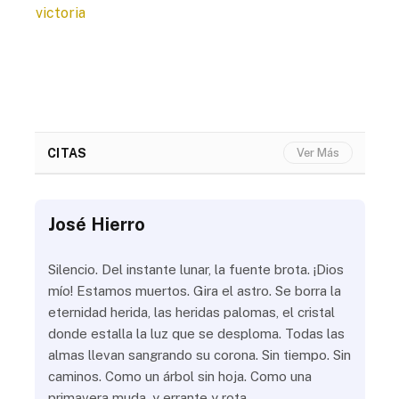
victoria
CITAS
Ver Más
José Hierro
Jo
ue
Silencio. Del instante lunar, la fuente brota. ¡Dios
¿Aú
s
mío! Estamos muertos. Gira el astro. Se borra la
¿Al
eternidad herida, las heridas palomas, el cristal
¿Go
o
donde estalla la luz que se desploma. Todas las
¿Ha
almas llevan sangrando su corona. Sin tiempo. Sin
¿Pr
caminos. Como un árbol sin hoja. Como una
¿Po
primavera muda, y errante y rota…
¿Se