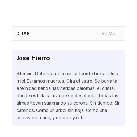
CITAS
Ver Más
José Hierro
Jo
ue
Silencio. Del instante lunar, la fuente brota. ¡Dios
¿Aú
s
mío! Estamos muertos. Gira el astro. Se borra la
¿Al
eternidad herida, las heridas palomas, el cristal
¿Go
o
donde estalla la luz que se desploma. Todas las
¿Ha
almas llevan sangrando su corona. Sin tiempo. Sin
¿Pr
caminos. Como un árbol sin hoja. Como una
¿Po
primavera muda, y errante y rota…
¿Se
Vic
mis