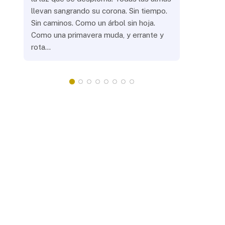
llevan sangrando su corona. Sin tiempo.
¿Prenderás
Sin caminos. Como un árbol sin hoja.
remotas? 
Como una primavera muda, y errante y
crepuscula
rota…
que eras, 
¿Llevarás 
misteriosa
redonda, 
apacientan