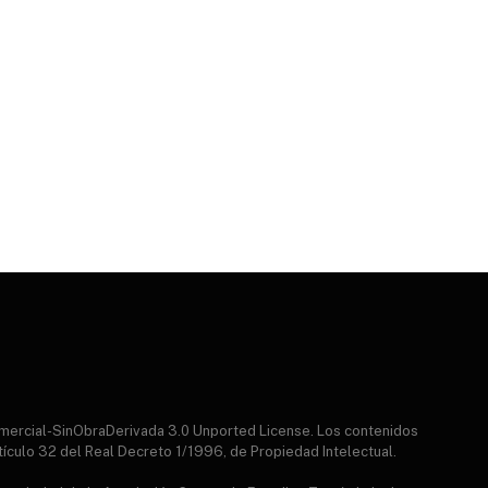
mercial-SinObraDerivada 3.0 Unported License. Los contenidos
tículo 32 del Real Decreto 1/1996, de Propiedad Intelectual.