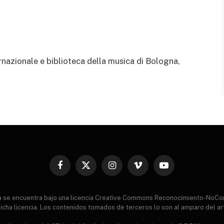
nazionale e biblioteca della musica di Bologna,
Facebook
X
Instagram
Vimeo
YouTube
(Twitter)
ia se encuentra bajo una licencia Creative Commons Reconocimiento-NoCo
icha licencia. Los contenidos tomados de terceros lo son al amparo del ar