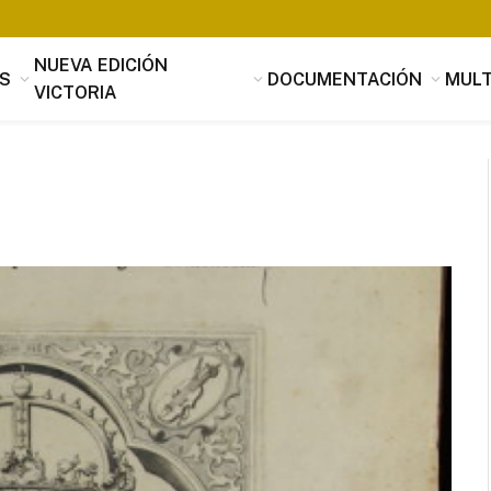
NUEVA EDICIÓN
S
DOCUMENTACIÓN
MULT
VICTORIA
Tomás Luis de Victoria
Si alguien buscara utilidad, nada es
útil que la música, que penetrando 
suavidad en los corazones a través 
mensaje de los oídos, parece servir
provecho, no sólo al alma sino tamb