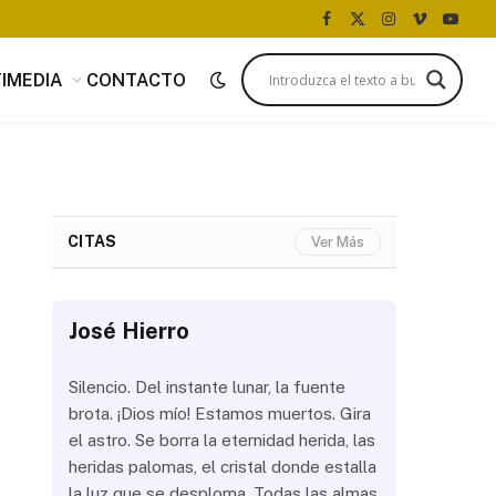
Facebook
X
Instagram
Vimeo
YouTu
(Twitter)
IMEDIA
CONTACTO
CITAS
Ver Más
José Hierro
José Hi
 más
Silencio. Del instante lunar, la fuente
¿Aún abrir
con
brota. ¡Dios mío! Estamos muertos. Gira
las olas? 
del
el astro. Se borra la eternidad herida, las
noche a la
 de
heridas palomas, el cristal donde estalla
estrellas 
ién
la luz que se desploma. Todas las almas
brillar los