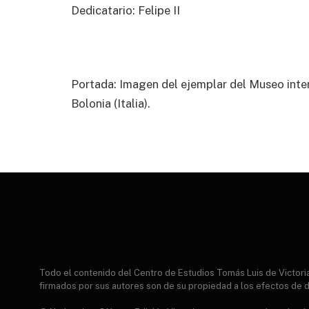
Dedicatario: Felipe II
Portada: Imagen del ejemplar del Museo inter
Bolonia (Italia).
Todo el contenido del Centro de Estudios Tomás Luis de Victor
firmados por sus autores son de su propiedad a los efectos de d