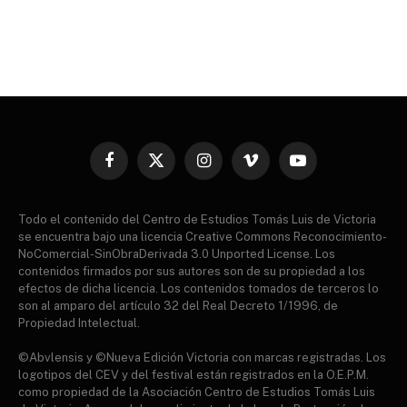
Facebook
X
Instagram
Vimeo
YouTube
(Twitter)
Todo el contenido del Centro de Estudios Tomás Luis de Victoria
se encuentra bajo una licencia Creative Commons Reconocimiento-
NoComercial-SinObraDerivada 3.0 Unported License. Los
contenidos firmados por sus autores son de su propiedad a los
efectos de dicha licencia. Los contenidos tomados de terceros lo
son al amparo del artículo 32 del Real Decreto 1/1996, de
Propiedad Intelectual.
©Abvlensis y ©Nueva Edición Victoria con marcas registradas. Los
logotipos del CEV y del festival están registrados en la O.E.P.M.
como propiedad de la Asociación Centro de Estudios Tomás Luis