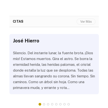
CITAS
Ver Más
José Hierro
Jo
ue
Silencio. Del instante lunar, la fuente brota. ¡Dios
¿Aú
s
mío! Estamos muertos. Gira el astro. Se borra la
¿Al
eternidad herida, las heridas palomas, el cristal
¿Go
o
donde estalla la luz que se desploma. Todas las
¿Ha
almas llevan sangrando su corona. Sin tiempo. Sin
¿Pr
caminos. Como un árbol sin hoja. Como una
¿Po
primavera muda, y errante y rota…
¿Se
Vic
mis
do