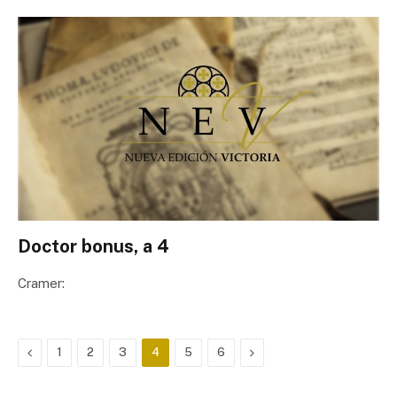
Doctor bonus, a 4
Cramer:
Previous
Next
1
2
3
4
5
6