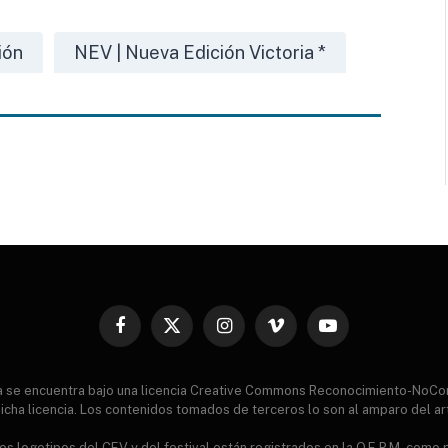
ión
NEV | Nueva Edición Victoria *
Facebook
X
Instagram
Vimeo
YouTube
(Twitter)
ia se encuentra bajo una licencia Creative Commons Reconocimiento-NoCo
icha licencia. Los contenidos tomados de terceros lo son al amparo del ar
s logotipos del CEV y del festival están registrados en la O.E.P.M. como