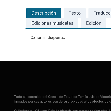
Descripción
Texto
Traducc
Ediciones musicales
Edición
Canon in diapente.
Todo el contenido del Centro de Estudios Tomás Luis de Victor
firmados por sus autores son de su propiedad a los efectos de d
©Abvlensis y ©Nueva Edición Victoria con marcas registradas. Lo