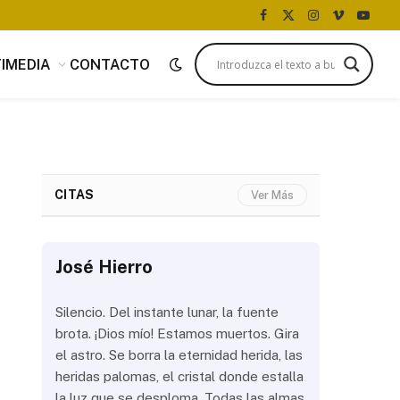
Facebook
X
Instagram
Vimeo
YouTu
(Twitter)
IMEDIA
CONTACTO
CITAS
Ver Más
José Hierro
José Hi
 más
Silencio. Del instante lunar, la fuente
¿Aún abrir
con
brota. ¡Dios mío! Estamos muertos. Gira
las olas? 
del
el astro. Se borra la eternidad herida, las
noche a la
 de
heridas palomas, el cristal donde estalla
estrellas 
ién
la luz que se desploma. Todas las almas
brillar los