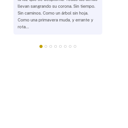
llevan sangrando su corona. Sin tiempo.
¿Prenderás
Sin caminos. Como un árbol sin hoja.
remotas? 
Como una primavera muda, y errante y
crepuscula
rota…
que eras, 
¿Llevarás 
misteriosa
redonda, 
apacientan