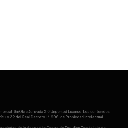
mercial-SinObraDerivada 3.0 Unported License. Los contenidos
tículo 32 del Real Decreto 1/1996, de Propiedad Intelectual.
 propiedad de la Asociación Centro de Estudios Tomás Luis de