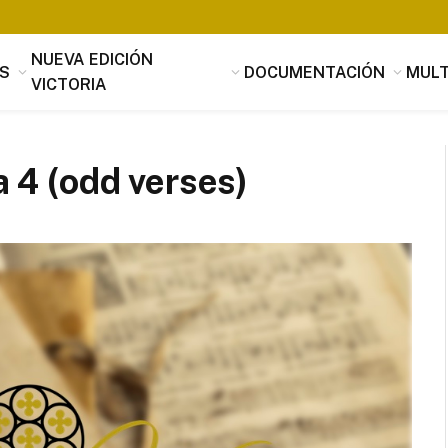
NUEVA EDICIÓN
S
DOCUMENTACIÓN
MULT
VICTORIA
a 4 (odd verses)
Tomás Luis de Victoria
Si alguien buscara utilidad, nada es
útil que la música, que penetrando 
suavidad en los corazones a través 
mensaje de los oídos, parece servir
provecho, no sólo al alma sino tamb