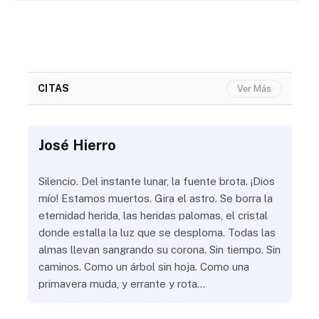
CITAS
Ver Más
José Hierro
Jo
ue
Silencio. Del instante lunar, la fuente brota. ¡Dios
¿Aú
s
mío! Estamos muertos. Gira el astro. Se borra la
¿Al
eternidad herida, las heridas palomas, el cristal
¿Go
o
donde estalla la luz que se desploma. Todas las
¿Ha
almas llevan sangrando su corona. Sin tiempo. Sin
¿Pr
caminos. Como un árbol sin hoja. Como una
¿Po
primavera muda, y errante y rota…
¿Se
Vic
mis