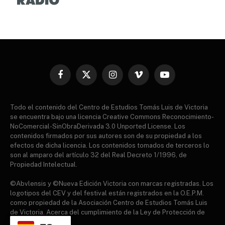
Facebook
X
Instagram
Vimeo
YouTube
(Twitter)
Todo el contenido del Centro de Estudios Tomás Luis de Victoria
se encuentra bajo una licencia Creative Commons Reconocimiento-
NoComercial-SinObraDerivada 3.0 Unported License. Los
contenidos firmados por sus autores son de su propiedad a los
efectos de dicha licencia. Los contenidos tomados de terceros lo
son al amparo del artículo 32 del Real Decreto 1/1996, de
Propiedad Intelectual.
©Abvlensis y ©Nueva Edición Victoria con marcas registradas. Los
logotipos del CEV y del festival están registrados en la O.E.P.M.
como propiedad de la Asociación Centro de Estudios Tomás Luis
de Victoria. Acerca del cumplimiento de la Ley de Protección de
datos.