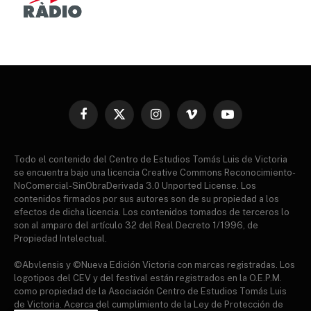
Facebook
X
Instagram
Vimeo
YouTube
(Twitter)
Todo el contenido del Centro de Estudios Tomás Luis de Victoria
se encuentra bajo una licencia Creative Commons Reconocimiento-
NoComercial-SinObraDerivada 3.0 Unported License. Los
contenidos firmados por sus autores son de su propiedad a los
efectos de dicha licencia. Los contenidos tomados de terceros lo
son al amparo del artículo 32 del Real Decreto 1/1996, de
Propiedad Intelectual.
©Abvlensis y ©Nueva Edición Victoria con marcas registradas. Los
logotipos del CEV y del festival están registrados en la O.E.P.M.
como propiedad de la Asociación Centro de Estudios Tomás Luis
de Victoria. Acerca del cumplimiento de la Ley de Protección de