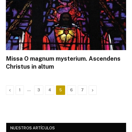
Missa O magnum mysterium. Ascendens
Christus in altum
Previous
…
Next
1
3
4
5
6
7
NUESTROS ARTÍCULOS