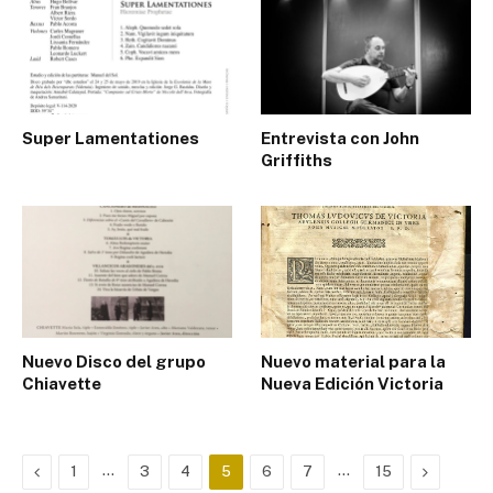
Super Lamentationes
Entrevista con John
Griffiths
Nuevo Disco del grupo
Nuevo material para la
Chiavette
Nueva Edición Victoria
Previous
…
…
Next
1
3
4
5
6
7
15