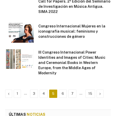
Call for Papers. 2ª Edición del Seminario
de Investigación en Música Antigua.
SIMA 2022
Congreso Internacional Mujeres en la
iconografía musical: feminismo y
construcciones de género
III Congreso Internacional Power
Identities and Images of Cities: Music
and Ceremonial Books in Western
Europe, from the Middle Ages of
Modernity
Previous
…
…
Next
1
3
4
5
6
7
15
ÚLTIMAS
NOTICIAS